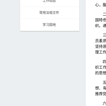
工作动态
心，
常用法规文件
国特
学习园地
织。
员素
坚持
理工
织工
的思
想、
推荐