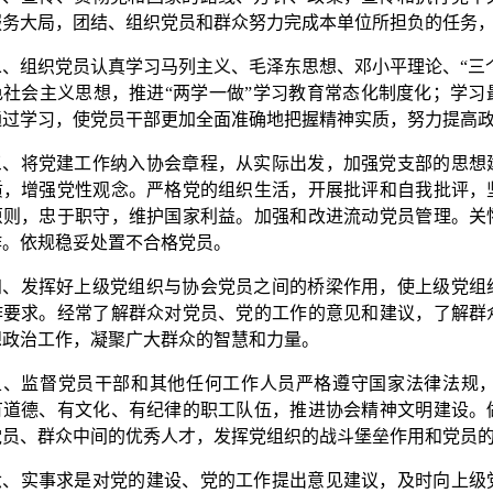
服务大局，团结、组织党员和群众努力完成本单位所担负的任务
二、组织党员认真学习马列主义、毛泽东思想、邓小平理论、“三
色社会主义思想，推进“两学一做”学习教育常态化制度化；学
通过学习，使党员干部更加全面准确地把握精神实质，努力提高
三、将党建工作纳入协会章程，从实际出发，加强党支部的思想
质，增强党性观念。严格党的组织生活，开展批评和自我批评，
原则，忠于职守，维护国家利益。加强和改进流动党员管理。关
作。依规稳妥处置不合格党员。
四、发挥好上级党组织与协会党员之间的桥梁作用，使上级党组
作要求。经常了解群众对党员、党的工作的意见和建议，了解群
想政治工作，凝聚广大群众的智慧和力量。
五、监督党员干部和其他任何工作人员严格遵守国家法律法规
有道德、有文化、有纪律的职工队伍，推进协会精神文明建设。
党员、群众中间的优秀人才，发挥党组织的战斗堡垒作用和党员
六、实事求是对党的建设、党的工作提出意见建议，及时向上级