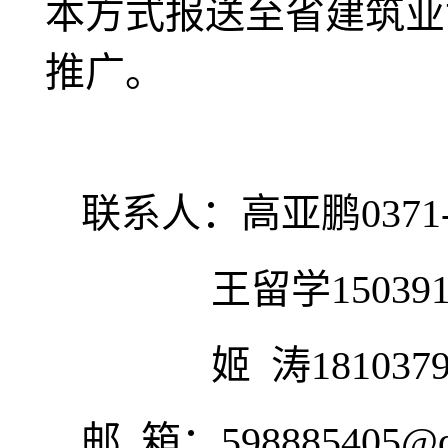
本方式报送至省建筑业
推广。
联系人：高亚鹏0371-660
王留学1503915
姬 涛18103797
邮 箱：598885405@q